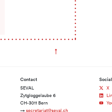
↑
Zum Seitenanfang
Contact
Socia
SEVAL
X
Zytgloggelaube 6
Li
CH-3011 Bern
Yo
→
secretariat@seval.ch