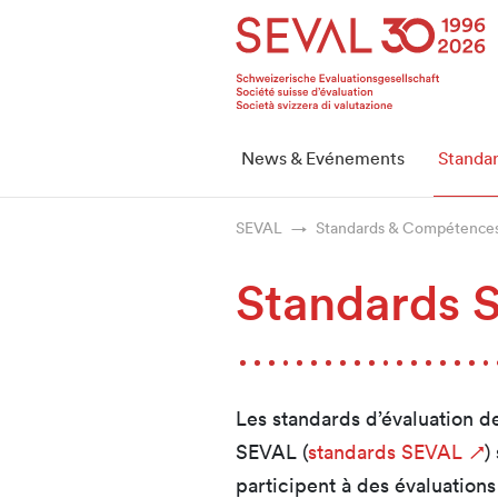
Startseite
Weiter zur Hauptnavigation
Weiter zum Inhalt
Weiter zur Kontaktseite
Weiter zur Sitemap
Weiter zur Suche
Weiter zum Login
SEVAL
News & Evénements
Standa
SEVAL
Standards & Compétence
Standards 
Les standards d’évaluation de
SEVAL (
standards SEVAL
)
participent à des évaluations