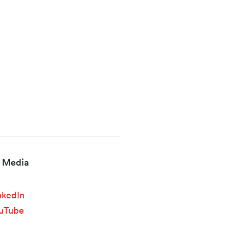
l Media
nkedIn
uTube