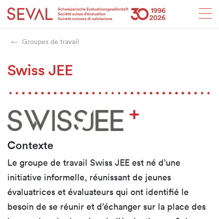
Startseite
Weiter zur Hauptnavigation
Weiter zum Inhalt
Weiter zur Kontaktseite
Weiter zur Sitemap
Weiter zur Suche
Weiter zum Login
SEVAL
Groupes de travail
Swiss JEE
Contexte
Le groupe de travail Swiss JEE est né d’une
initiative informelle, réunissant de jeunes
évaluatrices et évaluateurs qui ont identifié le
besoin de se réunir et d’échanger sur la place des