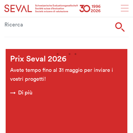
Startseite
Weiter zur Hauptnavigation
Weiter zum Inhalt
Weiter zur Kontaktseite
Weiter zur Sitemap
Weiter zur Suche
Weiter zum Login
SEVAL
S
Prix Seval 2026
Avete tempo fino al 31 maggio per inviare i
vostri progetti!
Di più