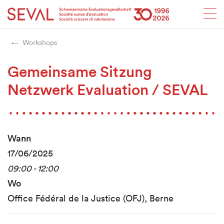
Startseite
Weiter zur Hauptnavigation
Weiter zum Inhalt
Weiter zur Kontaktseite
Weiter zur Sitemap
Weiter zur Suche
Weiter zum Login
SEVAL
Workshops
Gemeinsame Sitzung
Netzwerk Evaluation / SEVAL
Wann
17/06/2025
09:00 - 12:00
Wo
Office Fédéral de la Justice (OFJ), Berne