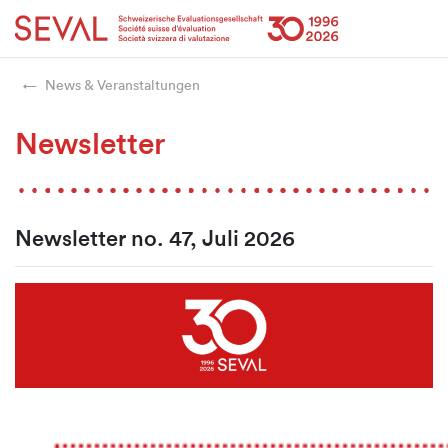
Startseite
Weiter zur Hauptnavigation
Weiter zum Inhalt
Weiter zur Kontaktseite
Weiter zur Sitemap
Weiter zur Suche
Weiter zum Login
SEVAL
News & Veranstaltungen
Newsletter
Newsletter no. 47, Juli 2026