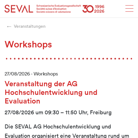
Startseite
Weiter zur Hauptnavigation
Weiter zum Inhalt
Weiter zur Kontaktseite
Weiter zur Sitemap
Weiter zur Suche
Weiter zum Login
SEVAL
Veranstaltungen
Workshops
27/08/2026 -
Workshops
Veranstaltung der AG
Hochschulentwicklung und
Evaluation
27/08/2026 um 09:30 – 11:50 Uhr, Freiburg
Die SEVAL AG Hochschulentwicklung und
Evaluation organisiert eine Veranstaltung rund um