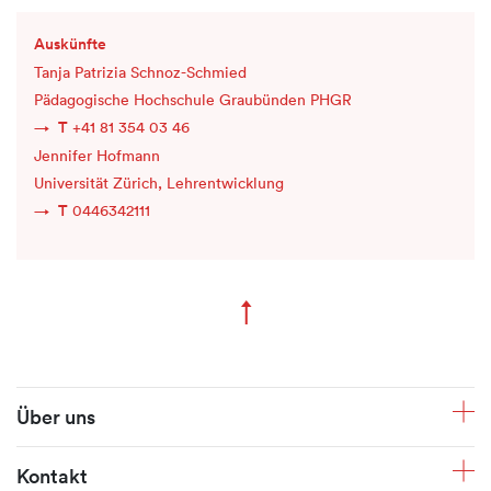
Auskünfte
Tanja Patrizia Schnoz-Schmied
Pädagogische Hochschule Graubünden PHGR
T
+41 81 354 03 46
Jennifer Hofmann
Universität Zürich, Lehrentwicklung
T
0446342111
↑
Zum Seitenanfang
Fusszeile
Über uns
Kontakt