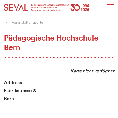
Startseite
Weiter zur Hauptnavigation
Weiter zum Inhalt
Weiter zur Kontaktseite
Weiter zur Sitemap
Weiter zur Suche
Weiter zum Login
SEVAL
Veranstaltungsorte
Pädagogische Hochschule
Bern
Karte nicht verfügbar
Address
Fabrikstrasse 8
Bern