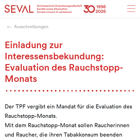
Startseite
Weiter zur Hauptnavigation
Weiter zum Inhalt
Weiter zur Kontaktseite
Weiter zur Sitemap
Weiter zur Suche
Weiter zum Login
SEVAL
Ausschreibungen
Einladung zur
Interessensbekundung:
Evaluation des Rauchstopp-
Monats
Der TPF vergibt ein Mandat für die Evaluation des
Rauchstopp-Monats.
Mit dem Rauchstopp-Monat sollen Raucherinnen
und Raucher, die ihren Tabakkonsum beenden