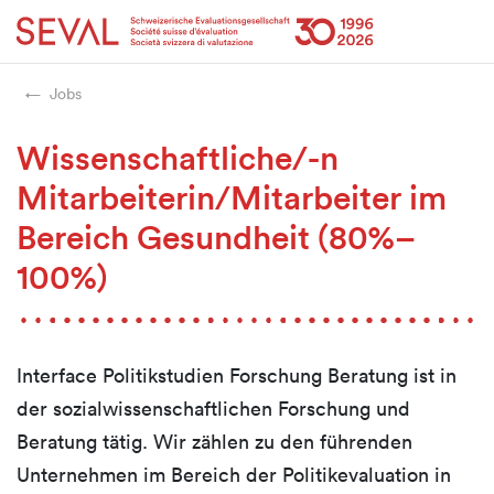
Startseite
Weiter zur Hauptnavigation
Weiter zum Inhalt
Weiter zur Kontaktseite
Weiter zur Sitemap
Weiter zur Suche
Weiter zum Login
SEVAL
Jobs
Wissenschaftliche/-n
Mitarbeiterin/Mitarbeiter im
Bereich Gesundheit (80%–
100%)
Interface Politikstudien Forschung Beratung ist in
der sozialwissenschaftlichen Forschung und
Beratung tätig. Wir zählen zu den führenden
Unternehmen im Bereich der Politikevaluation in