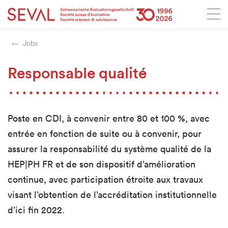
Startseite
Weiter zur Hauptnavigation
Weiter zum Inhalt
Weiter zur Kontaktseite
Weiter zur Sitemap
Weiter zur Suche
Weiter zum Login
SEVAL
Jobs
Responsable qualité
Poste en CDI, à convenir entre 80 et 100 %, avec
entrée en fonction de suite ou à convenir, pour
assurer la responsabilité du système qualité de la
HEP|PH FR et de son dispositif d’amélioration
continue, avec participation étroite aux travaux
visant l’obtention de l’accréditation institutionnelle
d’ici fin 2022.