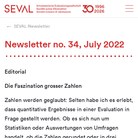
Startseite
Weiter zur Hauptnavigation
Weiter zum Inhalt
Weiter zur Kontaktseite
Weiter zur Sitemap
Weiter zur Suche
Weiter zum Login
SEVAL
SEVAL-Newsletter
Newsletter no. 34, July 2022
Editorial
Die
Faszination
grosser Zahlen
Zahlen werden geglaubt: Selten habe ich es erlebt,
dass quantitative Ergebnisse in einer Evaluation in
Frage gestellt werden. Ob es sich nun um
Statistiken oder Auswertungen von Umfragen
handelt, ob die Zahlen gerundet oder in drei