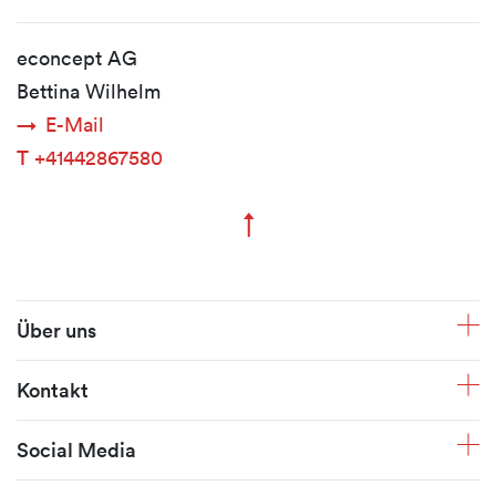
econcept AG
Bettina Wilhelm
E-Mail
T
+41442867580
↑
Zum Seitenanfang
Fusszeile
Über uns
Kontakt
Social Media