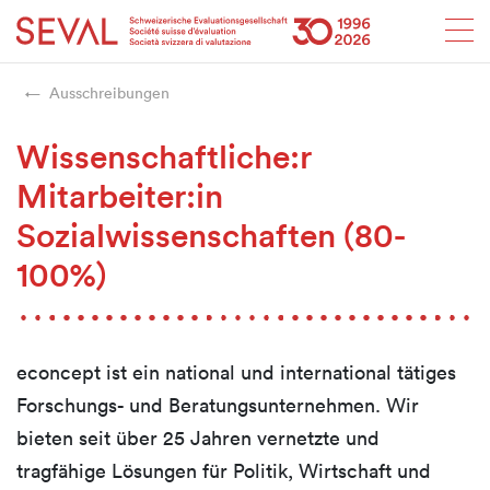
Startseite
Weiter zur Hauptnavigation
Weiter zum Inhalt
Weiter zur Kontaktseite
Weiter zur Sitemap
Weiter zur Suche
Weiter zum Login
SEVAL
Ausschreibungen
Wissenschaftliche:r
Mitarbeiter:in
Sozialwissenschaften (80-
100%)
econcept ist ein national und international tätiges
Forschungs- und Beratungsunternehmen. Wir
bieten seit über 25 Jahren vernetzte und
tragfähige Lösungen für Politik, Wirtschaft und