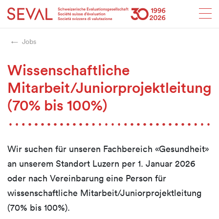
Startseite
Weiter zur Hauptnavigation
Weiter zum Inhalt
Weiter zur Kontaktseite
Weiter zur Sitemap
Weiter zur Suche
Weiter zum Login
SEVAL
Jobs
Wissenschaftliche
Mitarbeit/Juniorprojektleitung
(70% bis 100%)
Wir suchen für unseren Fachbereich «Gesundheit»
an unserem Standort Luzern per 1. Januar 2026
oder nach Vereinbarung eine Person für
wissenschaftliche Mitarbeit/Juniorprojektleitung
(70% bis 100%).