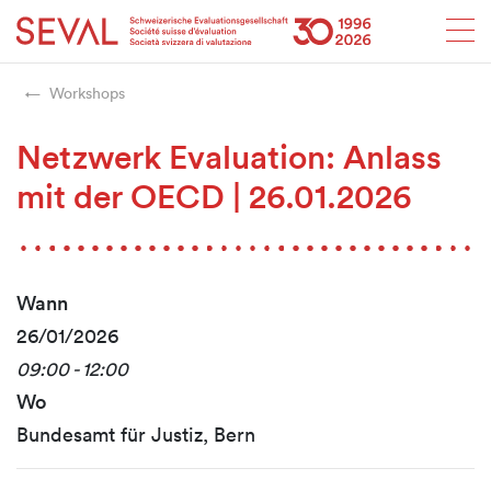
Startseite
Weiter zur Hauptnavigation
Weiter zum Inhalt
Weiter zur Kontaktseite
Weiter zur Sitemap
Weiter zur Suche
Weiter zum Login
SEVAL
Workshops
Netzwerk Evaluation: Anlass
mit der OECD | 26.01.2026
Wann
26/01/2026
09:00 - 12:00
Wo
Bundesamt für Justiz, Bern