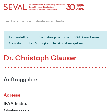
Startseite
Weiter zur Hauptnavigation
Weiter zum Inhalt
Weiter zur Kontaktseite
Weiter zur Sitemap
Weiter zur Suche
Weiter zum Login
SEVAL
Datenbank – Evaluationsfachleute
Es handelt sich um Selbstangaben, die SEVAL kann keine
Gewähr für die Richtigkeit der Angaben geben.
Dr. Christoph Glauser
Auftraggeber
Adresse
IFAA Institut
Marktgasse 55