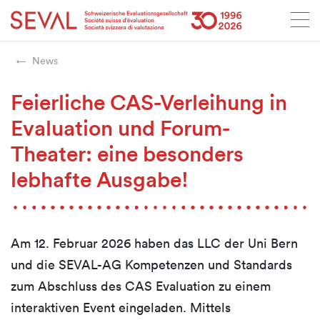
Startseite
Weiter zur Hauptnavigation
Weiter zum Inhalt
Weiter zur Kontaktseite
Weiter zur Sitemap
Weiter zur Suche
Weiter zum Login
SEVAL
News
Feierliche CAS-Verleihung in
Evaluation und Forum-
Theater: eine besonders
lebhafte Ausgabe!
Am 12. Februar 2026 haben das LLC der Uni Bern
und die SEVAL-AG Kompetenzen und Standards
zum Abschluss des CAS Evaluation zu einem
interaktiven Event eingeladen. Mittels