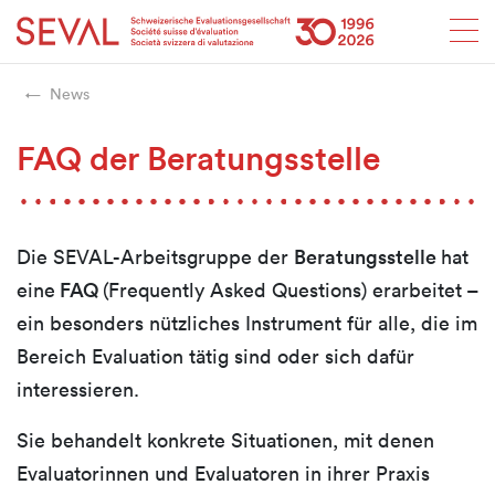
Startseite
Weiter zur Hauptnavigation
Weiter zum Inhalt
Weiter zur Kontaktseite
Weiter zur Sitemap
Weiter zur Suche
Weiter zum Login
SEVAL
News
FAQ der Beratungsstelle
Die
SEVAL-
Arbeitsgruppe der
Beratungsstelle
hat
eine
FAQ
(Frequently Asked Questions)
erarbeitet –
ein besonders nützliches Instrument für alle, die im
Bereich Evaluation tätig sind oder sich dafür
interessieren.
Sie behandelt
konkrete Situationen
, mit denen
Evaluatorinnen und Evaluatoren in ihrer Praxis