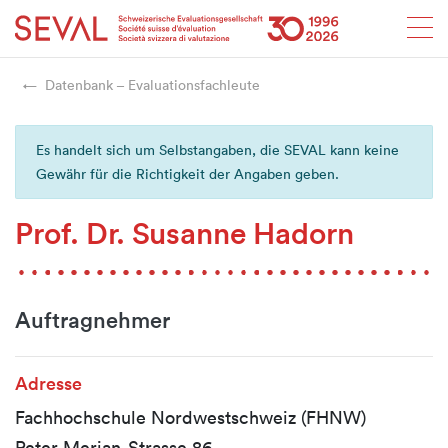
Startseite
Weiter zur Hauptnavigation
Weiter zum Inhalt
Weiter zur Kontaktseite
Weiter zur Sitemap
Weiter zur Suche
Weiter zum Login
SEVAL
Datenbank – Evaluationsfachleute
Es handelt sich um Selbstangaben, die SEVAL kann keine
Gewähr für die Richtigkeit der Angaben geben.
Prof. Dr. Susanne Hadorn
Auftragnehmer
Adresse
Fachhochschule Nordwestschweiz (FHNW)
Peter Merian-Strasse 86