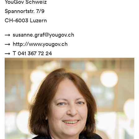
YouGov Schweiz
Spannortstr. 7/9
CH-6003 Luzern
susanne.graf@yougov.ch
http://www.yougov.ch
T 041 367 72 24