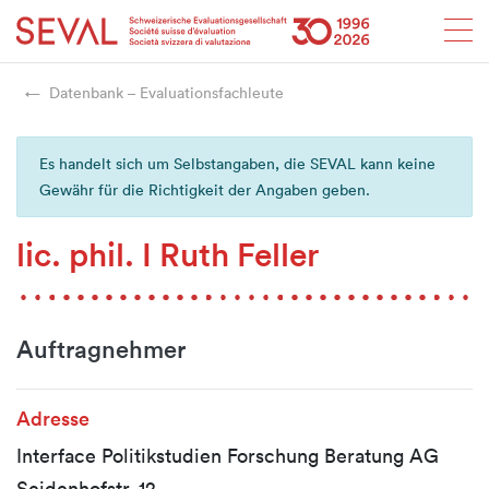
Startseite
Weiter zur Hauptnavigation
Weiter zum Inhalt
Weiter zur Kontaktseite
Weiter zur Sitemap
Weiter zur Suche
Weiter zum Login
SEVAL
Datenbank – Evaluationsfachleute
Es handelt sich um Selbstangaben, die SEVAL kann keine
Gewähr für die Richtigkeit der Angaben geben.
lic. phil. I Ruth Feller
Auftragnehmer
Adresse
Interface Politikstudien Forschung Beratung AG
Seidenhofstr. 12