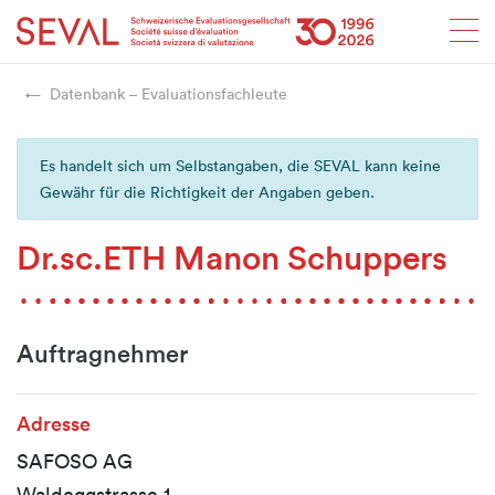
Startseite
Weiter zur Hauptnavigation
Weiter zum Inhalt
Weiter zur Kontaktseite
Weiter zur Sitemap
Weiter zur Suche
Weiter zum Login
SEVAL
Datenbank – Evaluationsfachleute
Es handelt sich um Selbstangaben, die SEVAL kann keine
Gewähr für die Richtigkeit der Angaben geben.
Dr.sc.ETH Manon Schuppers
Auftragnehmer
Adresse
SAFOSO AG
Waldeggstrasse 1