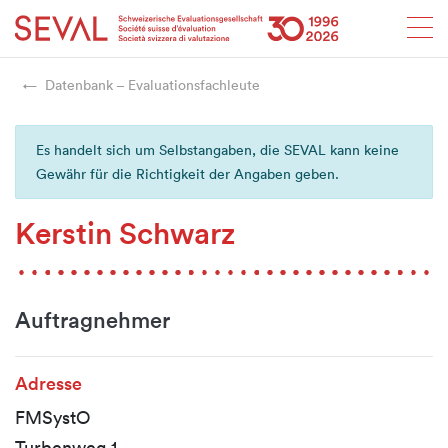
Startseite
Weiter zur Hauptnavigation
Weiter zum Inhalt
Weiter zur Kontaktseite
Weiter zur Sitemap
Weiter zur Suche
Weiter zum Login
SEVAL
Datenbank – Evaluationsfachleute
Es handelt sich um Selbstangaben, die SEVAL kann keine
Gewähr für die Richtigkeit der Angaben geben.
Kerstin Schwarz
Auftragnehmer
Adresse
FMSystO
Turbenweg 1