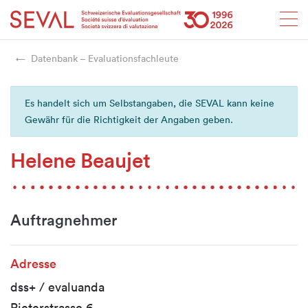
Startseite
Weiter zur Hauptnavigation
Weiter zum Inhalt
Weiter zur Kontaktseite
Weiter zur Sitemap
Weiter zur Suche
Weiter zum Login
SEVAL
Datenbank – Evaluationsfachleute
Es handelt sich um Selbstangaben, die SEVAL kann keine
Gewähr für die Richtigkeit der Angaben geben.
Helene Beaujet
Auftragnehmer
Adresse
dss+ / evaluanda
Rieterstrasse 6