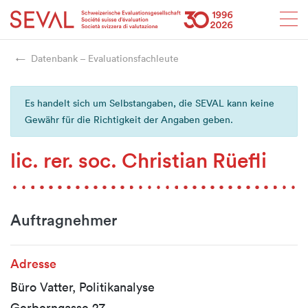
Startseite
Weiter zur Hauptnavigation
Weiter zum Inhalt
Weiter zur Kontaktseite
Weiter zur Sitemap
Weiter zur Suche
Weiter zum Login
SEVAL
Datenbank – Evaluationsfachleute
Es handelt sich um Selbstangaben, die SEVAL kann keine
Gewähr für die Richtigkeit der Angaben geben.
lic. rer. soc. Christian Rüefli
Auftragnehmer
Adresse
Büro Vatter, Politikanalyse
Gerberngasse 27