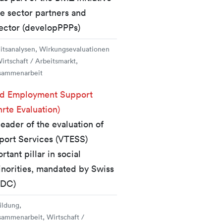
te sector partners and
ector (developPPPs)
eitsanalysen, Wirkungsevaluationen
irtschaft / Arbeitsmarkt,
sammenarbeit
and Employment Support
rte Evaluation)
ader of the evaluation of
port Services (VTESS)
tant pillar in social
inorities, mandated by Swiss
SDC)
ildung,
ammenarbeit, Wirtschaft /