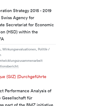
ration Strategy 2015 - 2019
e Swiss Agency for
te Secretariat for Economic
ion (HSD) within the
DFA
, Wirkungsevaluationen, Politik-/
n
 Entwicklungszusammenarbeit
tionsbericht:
ue (GIZ) (Durchgeführte
t Performance Analysis of
Gesellschaft für
 part of the BMZ initiative