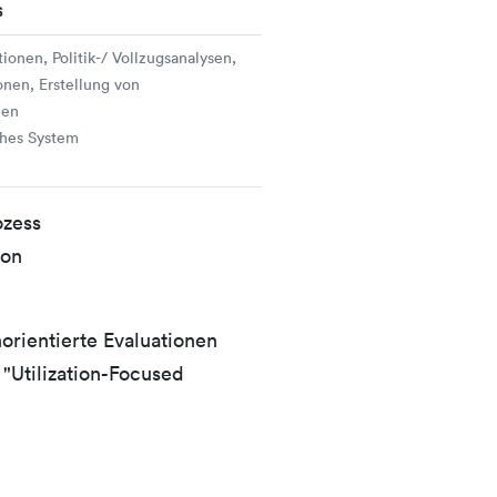
s
onen, Politik-/ Vollzugsanalysen,
onen, Erstellung von
len
ches System
ozess
ion
orientierte Evaluationen
"Utilization-Focused