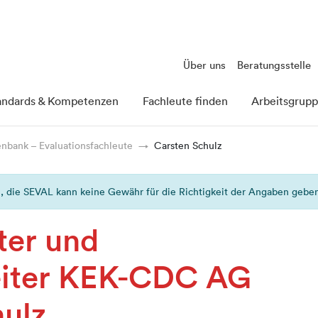
Über uns
Beratungsstelle
andards & Kompetenzen
Fachleute finden
Arbeitsgrup
nbank – Evaluationsfachleute
Carsten Schulz
, die SEVAL kann keine Gewähr für die Richtigkeit der Angaben gebe
ter und
eiter KEK-CDC AG
hulz