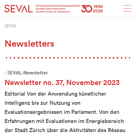
Startseite
Weiter zur Hauptnavigation
Weiter zum Inhalt
Weiter zur Kontaktseite
Weiter zur Sitemap
Weiter zur Suche
Weiter zum Login
SEVAL
SEVAL
Newsletters
-
SEVAL-Newsletter
Newsletter no. 37, November 2023
Editorial Von der Anwendung künstlicher
Intelligenz bis zur Nutzung von
Evaluationsergebnissen im Parlament. Von den
Erfahrungen mit Evaluationen im Energiebereich
der Stadt Zürich über die Aktivitäten des Réseau