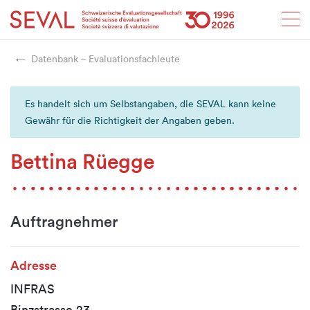
Startseite
Weiter zur Hauptnavigation
Weiter zum Inhalt
Weiter zur Kontaktseite
Weiter zur Sitemap
Weiter zur Suche
Weiter zum Login
SEVAL
Datenbank – Evaluationsfachleute
Es handelt sich um Selbstangaben, die SEVAL kann keine
Gewähr für die Richtigkeit der Angaben geben.
Bettina Rüegge
Auftragnehmer
Adresse
INFRAS
Binzstrasse 23