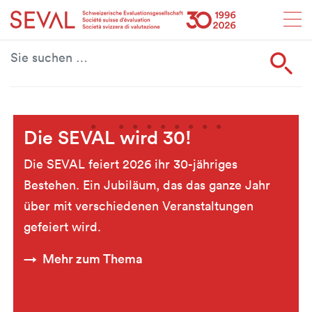
Startseite
Weiter zur Hauptnavigation
Weiter zum Inhalt
Weiter zur Kontaktseite
Weiter zur Sitemap
Weiter zur Suche
Weiter zum Login
SEVAL
S
Die SEVAL wird 30!
Die SEVAL feiert 2026 ihr 30-jähriges
Bestehen. Ein Jubiläum, das das ganze Jahr
über mit verschiedenen Veranstaltungen
gefeiert wird.
Mehr zum Thema